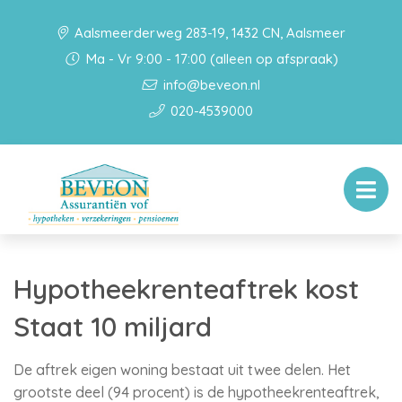
Aalsmeerderweg 283-19, 1432 CN, Aalsmeer
Ma - Vr 9:00 - 17:00 (alleen op afspraak)
info@beveon.nl
020-4539000
Hypotheekrenteaftrek kost
Staat 10 miljard
De aftrek eigen woning bestaat uit twee delen. Het
grootste deel (94 procent) is de hypotheekrenteaftrek,