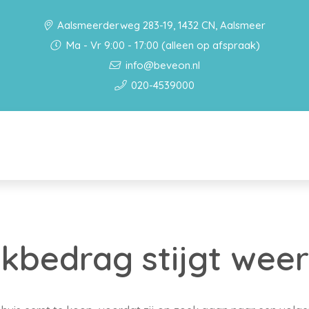
Aalsmeerderweg 283-19, 1432 CN, Aalsmeer
Ma - Vr 9:00 - 17:00 (alleen op afspraak)
info@beveon.nl
020-4539000
kbedrag stijgt weer