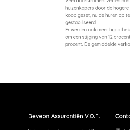
Veel doorstromers zetten hun
huizenkopers door de hogere 
koop gezet, nu de huren op te
gestabiliseerd.
Er werden ook meer hypotheken
om een stijging van 12 procen
procent. De gemiddelde verkoo
Beveon Assurantiën V.O.F.
Cont