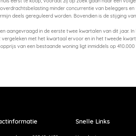
 huis eerst te koop, voordat zij op zoek gaan naar een vol
overdrachtsbelasting minder concurrentie van beleggers e
rmijn deels gereguleerd worden. Bovendien is de stijging v
 aangevraagd in de eerste twee kwartalen van dit jaar. In 
t vergeleken met het kwartaal ervoor en in het tweede kwart
pprijs van een bestaande woning ligt inmiddels op 410.000 
actinformatie
Snelle Links