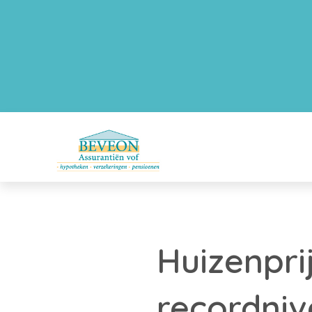
Huizenpri
recordni