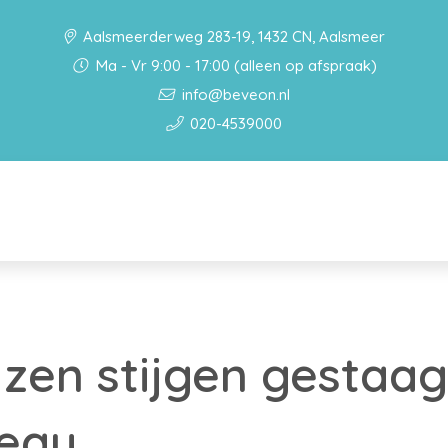
Aalsmeerderweg 283-19, 1432 CN, Aalsmeer
Ma - Vr 9:00 - 17:00 (alleen op afspraak)
info@beveon.nl
020-4539000
jzen stijgen gestaa
veau