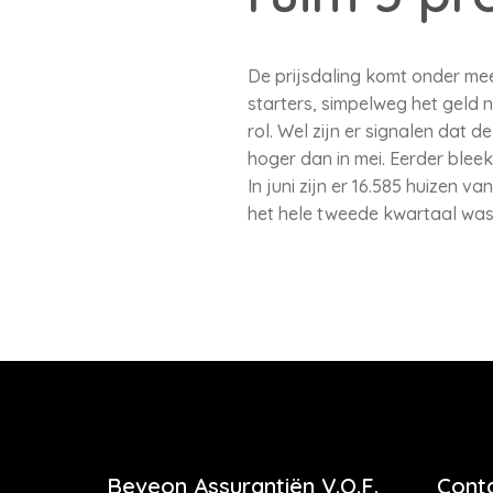
De prijsdaling komt onder mee
starters, simpelweg het geld
rol. Wel zijn er signalen dat d
hoger dan in mei. Eerder bleek 
In juni zijn er 16.585 huizen 
het hele tweede kwartaal was j
Beveon Assurantiën V.O.F.
Cont