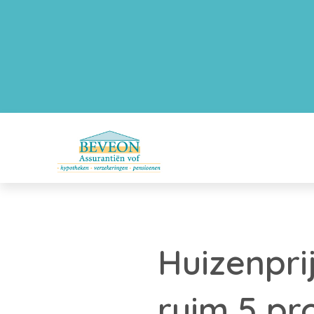
Huizenpri
ruim 5 pr