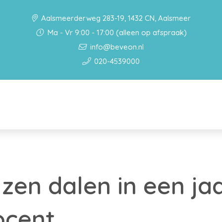
Aalsmeerderweg 283-19, 1432 CN, Aalsmeer
Ma - Vr 9:00 - 17:00 (alleen op afspraak)
info@beveon.nl
020-4539000
jzen dalen in een ja
ocent