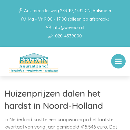
Aalsmeerderweg 283-19, 1432 CN, Aalsmeer
Ma - Vr 9:00 - 17:00 (alleen op afspraak)
info@beveon.nl
020-4539000
Huizenprijzen dalen het
hardst in Noord-Holland
In Nederland kostte een koopwoning in het laatste
kwartaal van vorig jaar gemiddeld 415.546 euro. Dat