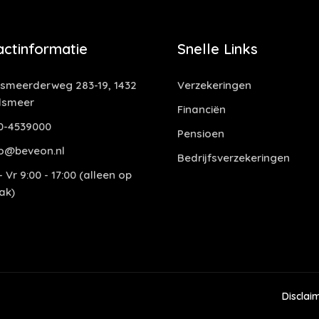
actinformatie
Snelle Links
smeerderweg 283-19, 1432
Verzekeringen
lsmeer
Financiën
0-4539000
Pensioen
o@beveon.nl
Bedrijfsverzekeringen
 Vr 9:00 - 17:00 (alleen op
ak)
Disclai