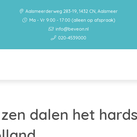
Aalsmeerderweg 283-19, 1432 CN, Aalsmeer
Ma - Vr 9:00 - 17:00 (alleen op afspraak)
info@beveon.nl
020-4539000
jzen dalen het hards
lland