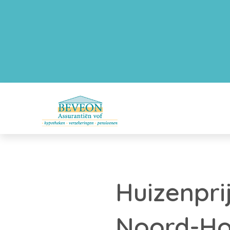
Huizenpri
Noord-Ho