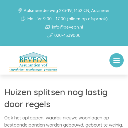
Aalsmeerderweg 283-19, 1432 CN, Aalsmeer
Ma - Vr 9:00 - 17:00 (alleen op afspraak)
info@beveon.nl
020-4539000
Huizen splitsen nog lastig
door regels
Ook het optoppen, waarbij nieuwe woonlagen op
bestaande panden worden gebouwd, gebeurt te weinig.