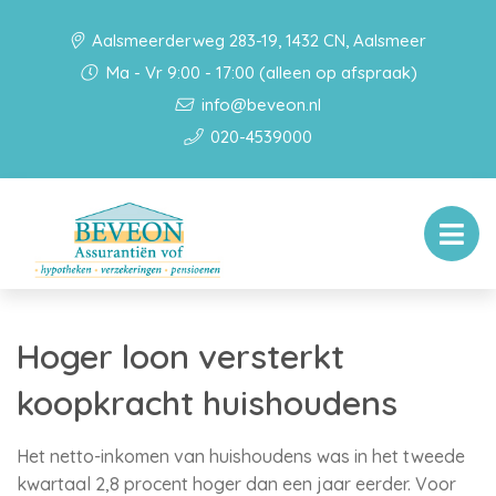
Aalsmeerderweg 283-19, 1432 CN, Aalsmeer
Ma - Vr 9:00 - 17:00 (alleen op afspraak)
info@beveon.nl
020-4539000
Hoger loon versterkt
koopkracht huishoudens
Het netto-inkomen van huishoudens was in het tweede
kwartaal 2,8 procent hoger dan een jaar eerder. Voor