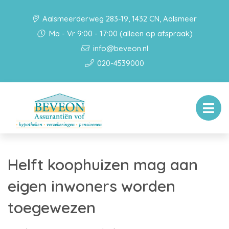
Aalsmeerderweg 283-19, 1432 CN, Aalsmeer
Ma - Vr 9:00 - 17:00 (alleen op afspraak)
info@beveon.nl
020-4539000
Helft koophuizen mag aan
eigen inwoners worden
toegewezen