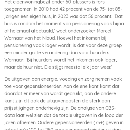
Het eigenwoningbezit onder 60-plussers is fors
toegenomen. In 2010 had 42 procent van de 75- tot 85-
jarigen een eigen huis, in 2023 was dat 56 procent. ‘Dat
huis is rondom het moment van pensionering vaak bijna
of helemaal afbetaald,’ weet onderzoeker Marcel
Warnaar van het Nibud. Hoewel het inkomen bij
pensionering vaak lager wordt, is dat voor deze groep
een minder grote verandering dan voor huurders.
Warnaar: ‘Bij huurders wordt het inkomen ook lager,
maar de huur niet. Die stijgt meestal elk jaar weer.’
De uitgaven aan energie, voeding en zorg nemen vaak
toe voor gepensioneerden. Aan de ene kant komt dat
doordat er meer van wordt gebruikt, aan de andere
kant zijn dit ook de uitgavenposten die sterk aan
prijsstijgingen onderhevig zijn. De analyse van CBS-
data laat wel zien dat de totale uitgaven in de loop der
jaren afnemen. Oudere gepensioneerden (75+) geven in
totaal zo’n 100 tot 250 euro per maand minder uit dan