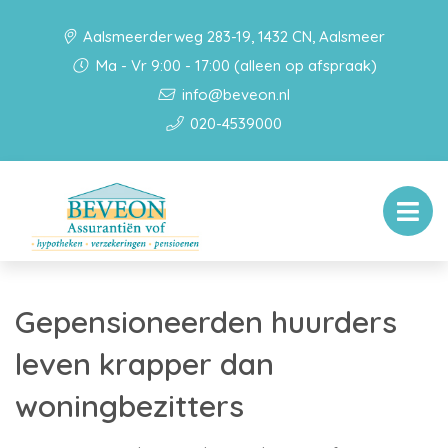
Aalsmeerderweg 283-19, 1432 CN, Aalsmeer
Ma - Vr 9:00 - 17:00 (alleen op afspraak)
info@beveon.nl
020-4539000
Gepensioneerden huurders
leven krapper dan
woningbezitters