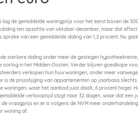
 lag de gemiddelde woningprijs voor het eerst boven de 500.
sdaling ten opzichte van oktober-december, maar dat effect i
s sprake van een gemiddelde daling van 1,2 procent. Nu gaat
e sterkere daling onder meer de gestegen hypotheekrente,
 oorlog in het Midden-Oosten. Verder blijven goedkope vo
vesteerders verkopen hun huurwoningen, onder meer vanwege
is de prijsstijging van appartementen op jaarbasis slechts 0
nde woningen, waar het aanbod juist daalt, 6 procent hoger. Hoe
gemiddelde verkooptijd stijgt naar 32 dagen, waar dat een 
n de vraagprijs en er is volgens de NVM meer onderhandeling
er woning af.