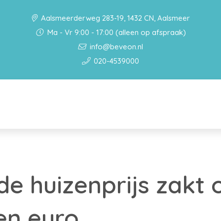
Aalsmeerderweg 283-19, 1432 CN, Aalsmeer
Ma - Vr 9:00 - 17:00 (alleen op afspraak)
info@beveon.nl
020-4539000
e huizenprijs zakt 
oen euro