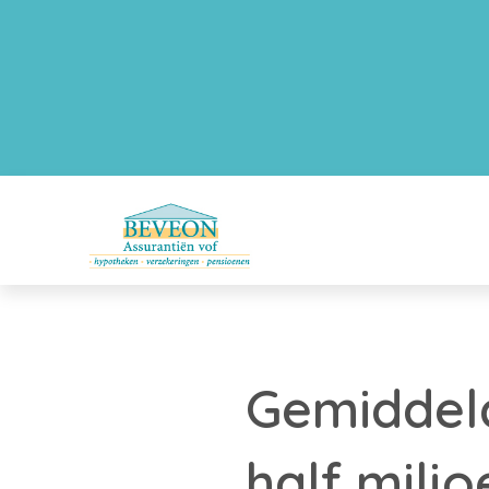
Gemiddeld
half milj