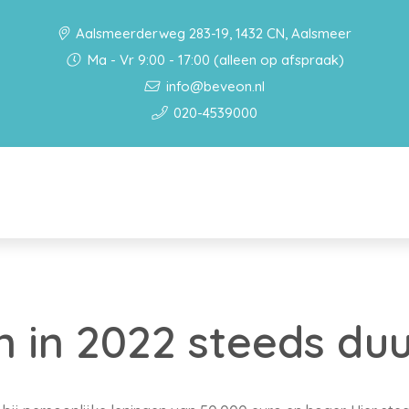
Aalsmeerderweg 283-19, 1432 CN, Aalsmeer
Ma - Vr 9:00 - 17:00 (alleen op afspraak)
info@beveon.nl
020-4539000
n in 2022 steeds du