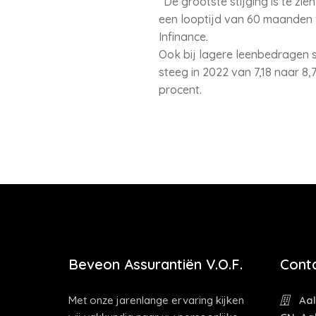
“De grootste stijging is te zi
een looptijd van 60 maanden va
Infinance.
Ook bij lagere leenbedragen s
steeg in 2022 van 7,18 naar 8,
procent.
Beveon Assurantiën V.O.F.
Cont
Met onze jarenlange ervaring kijken
Aal