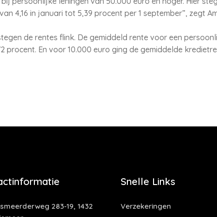
en bij persoonlijke leningen van 50.000 euro en hoger. Hier st
n 4,16 in januari tot 5,39 procent per 1 september”, zegt Am
tegen de rentes flink. De gemiddeld rente voor een persoonli
72 procent. En voor 10.000 euro ging de gemiddelde kredietre
actinformatie
Snelle Links
smeerderweg 283-19, 1432
Verzekeringen