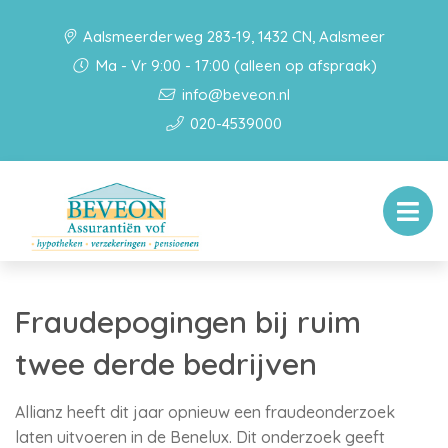
Aalsmeerderweg 283-19, 1432 CN, Aalsmeer
Ma - Vr 9:00 - 17:00 (alleen op afspraak)
info@beveon.nl
020-4539000
Fraudepogingen bij ruim
twee derde bedrijven
Allianz heeft dit jaar opnieuw een fraudeonderzoek
laten uitvoeren in de Benelux. Dit onderzoek geeft