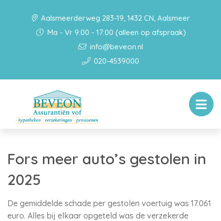
Aalsmeerderweg 283-19, 1432 CN, Aalsmeer
Ma - Vr 9:00 - 17:00 (alleen op afspraak)
info@beveon.nl
020-4539000
Fors meer auto’s gestolen in
2025
De gemiddelde schade per gestolen voertuig was 17.061
euro. Alles bij elkaar opgeteld was de verzekerde