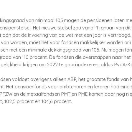
ingsgraad van minimaal 105 mogen de pensioenen laten meeg
nsioenstelsel. Het nieuwe stelsel zou vanaf 1 januari van dit
 aan dat de invoering van de wet met een jaar is vertraagd
 van worden, moet het voor fondsen makkelijker worden om 
sen met een minimale dekkingsgraad van 105. Nu mogen fon
sgraad van 110 procent. De fondsen die overstappen naar het 
elijkheid krijgen om 2022 te gaan indexeren, aldus PvdA-Kam
ndsen voldoet overigens alleen ABP, het grootste fonds van 
nt. Het pensioenfonds voor ambtenaren en leraren had eind
s PFZW en de metaalfondsen PMT en PME komen daar nog ni
t, 102,5 procent en 104,6 procent.