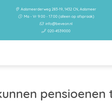
Aalsmeerderweg 283-19, 1432 CN, Aalsmeer
Ma - Vr 9:00 - 17:00 (alleen op afspraak)
info@beveon.nl
020-4539000
kunnen pensioenen 