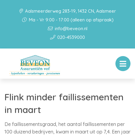
Aalsmeerderweg 283-19, 1432 CN, Aalsmeer
Ma - Vr 9:00 - 17:00 (alleen op afspraak)
info@beveon.nl
020-4539000
Flink minder faillissementen
in maart
De faillissementsgraad, het aantal faillissementen per
100 duizend bedrijven, kwam in maart uit op 7,4. Een jaar