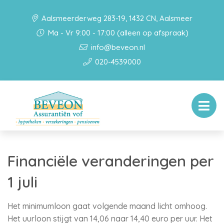
Aalsmeerderweg 283-19, 1432 CN, Aalsmeer
Ma - Vr 9:00 - 17:00 (alleen op afspraak)
info@beveon.nl
020-4539000
Financiële veranderingen per
1 juli
Het minimumloon gaat volgende maand licht omhoog.
Het uurloon stijgt van 14,06 naar 14,40 euro per uur. Het