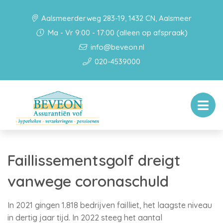
Aalsmeerderweg 283-19, 1432 CN, Aalsmeer
Ma - Vr 9:00 - 17:00 (alleen op afspraak)
info@beveon.nl
020-4539000
Faillissementsgolf dreigt
vanwege coronaschuld
In 2021 gingen 1.818 bedrijven failliet, het laagste niveau
in dertig jaar tijd. In 2022 steeg het aantal