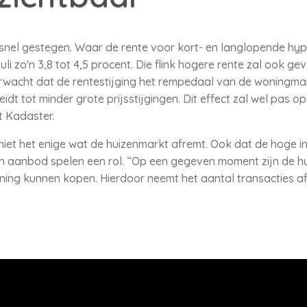
 snel gestegen. Waar de rente voor kort- en langlopende hypo
juli zo'n 3,8 tot 4,5 procent. Die flink hogere rente zal ook 
rwacht dat de rentestijging het rempedaal van de woningmar
idt tot minder grote prijsstijgingen. Dit effect zal wel pas op
t Kadaster.
iet het enige wat de huizenmarkt afremt. Ook dat de hoge infl
 aanbod spelen een rol. “Op een gegeven moment zijn de hu
ng kunnen kopen. Hierdoor neemt het aantal transacties af,