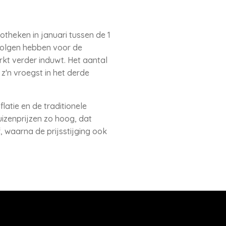
theken in januari tussen de 1
gevolgen hebben voor de
kt verder induwt. Het aantal
 z'n vroegst in het derde
atie en de traditionele
izenprijzen zo hoog, dat
 waarna de prijsstijging ook