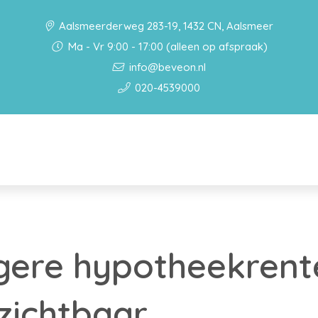
Aalsmeerderweg 283-19, 1432 CN, Aalsmeer
Ma - Vr 9:00 - 17:00 (alleen op afspraak)
info@beveon.nl
020-4539000
gere hypotheekrent
zichtbaar