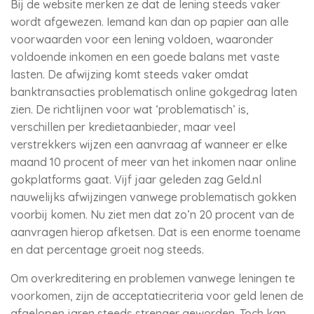
Bij de website merken ze dat de lening steeds vaker
wordt afgewezen. Iemand kan dan op papier aan alle
voorwaarden voor een lening voldoen, waaronder
voldoende inkomen en een goede balans met vaste
lasten. De afwijzing komt steeds vaker omdat
banktransacties problematisch online gokgedrag laten
zien. De richtlijnen voor wat ‘problematisch’ is,
verschillen per kredietaanbieder, maar veel
verstrekkers wijzen een aanvraag af wanneer er elke
maand 10 procent of meer van het inkomen naar online
gokplatforms gaat. Vijf jaar geleden zag Geld.nl
nauwelijks afwijzingen vanwege problematisch gokken
voorbij komen. Nu ziet men dat zo’n 20 procent van de
aanvragen hierop afketsen. Dat is een enorme toename
en dat percentage groeit nog steeds.
Om overkreditering en problemen vanwege leningen te
voorkomen, zijn de acceptatiecriteria voor geld lenen de
afgelopen jaren steeds strenger geworden. Toch kan