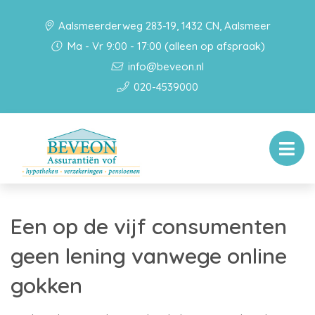
Aalsmeerderweg 283-19, 1432 CN, Aalsmeer
Ma - Vr 9:00 - 17:00 (alleen op afspraak)
info@beveon.nl
020-4539000
Een op de vijf consumenten
geen lening vanwege online
gokken