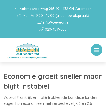
Aalsmeerderweg 283-19, 1432 CN, Aalsmeer
Ma - Vr 9:00 - 17:00 (alleen op afspraak)
info@beveon.nl
020-4539000
Economie groeit sneller maar
blijft instabiel
Vooral Frankrijk en Italië trokken de kar: deze landen
zagen hun economieën met respectievelijk 3 en 2,6