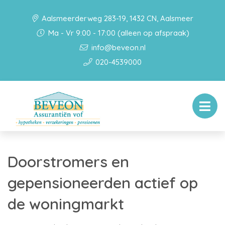
Aalsmeerderweg 283-19, 1432 CN, Aalsmeer
Ma - Vr 9:00 - 17:00 (alleen op afspraak)
info@beveon.nl
020-4539000
Doorstromers en
gepensioneerden actief op
de woningmarkt