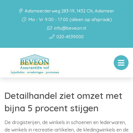
Aalsmeerderweg 283-19, 1432 CN, Aalsmeer
Ma - Vr 9:00 - 17:00 (alleen op afspraak)
info@beveon.nl
020-4539000
Detailhandel ziet omzet met
bijna 5 procent stijgen
De drogisterijen, de winkels in schoenen en lederwaren,
de winkels in recreatie-artikelen, de kledingwinkels en de