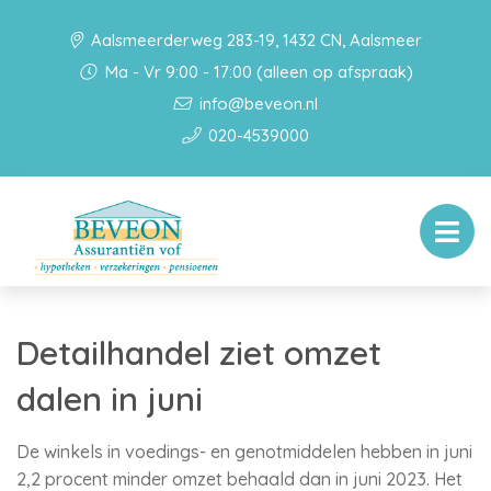
Aalsmeerderweg 283-19, 1432 CN, Aalsmeer
Ma - Vr 9:00 - 17:00 (alleen op afspraak)
info@beveon.nl
020-4539000
Detailhandel ziet omzet
dalen in juni
De winkels in voedings- en genotmiddelen hebben in juni
2,2 procent minder omzet behaald dan in juni 2023. Het