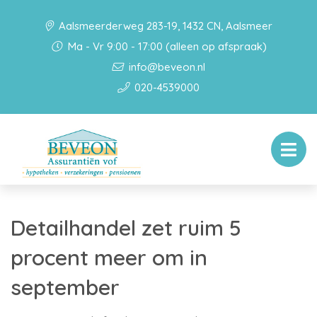
Aalsmeerderweg 283-19, 1432 CN, Aalsmeer
Ma - Vr 9:00 - 17:00 (alleen op afspraak)
info@beveon.nl
020-4539000
Detailhandel zet ruim 5
procent meer om in
september