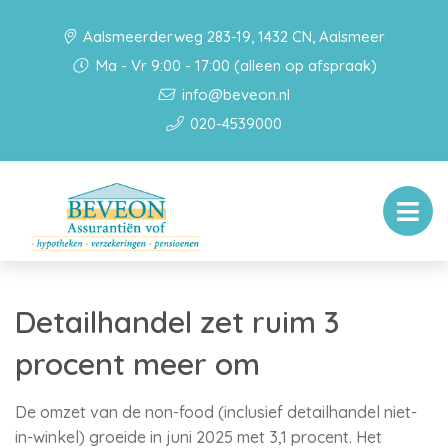
Aalsmeerderweg 283-19, 1432 CN, Aalsmeer
Ma - Vr 9:00 - 17:00 (alleen op afspraak)
info@beveon.nl
020-4539000
Detailhandel zet ruim 3
procent meer om
De omzet van de non-food (inclusief detailhandel niet-
in-winkel) groeide in juni 2025 met 3,1 procent. Het