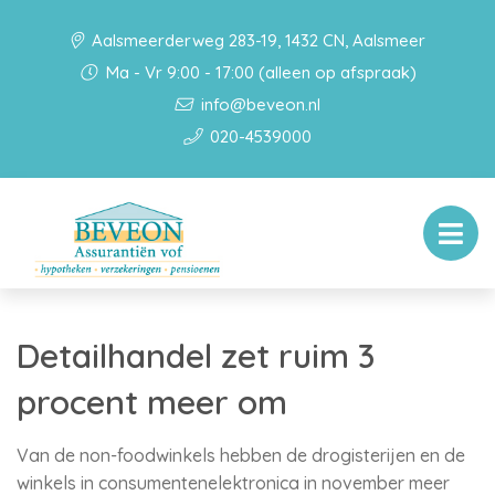
Aalsmeerderweg 283-19, 1432 CN, Aalsmeer
Ma - Vr 9:00 - 17:00 (alleen op afspraak)
info@beveon.nl
020-4539000
Detailhandel zet ruim 3
procent meer om
Van de non-foodwinkels hebben de drogisterijen en de
winkels in consumentenelektronica in november meer