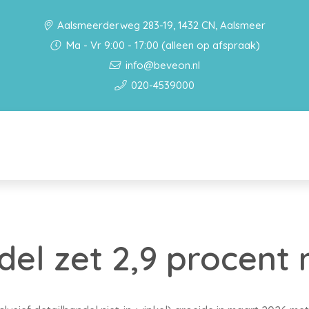
Aalsmeerderweg 283-19, 1432 CN, Aalsmeer
Ma - Vr 9:00 - 17:00 (alleen op afspraak)
info@beveon.nl
020-4539000
del zet 2,9 procent