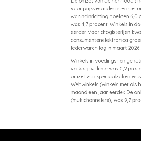
De omzet van de non-food (incl
voor prijsveranderingen gecor
woninginrichting boekten 6,0 
was 4,7 procent. Winkels in do
eerder. Voor drogisterijen kwa
consumentenelektronica groeid
lederwaren lag in maart 2026 
Winkels in voedings- en geno
verkoopvolume was 0,2 procen
omzet van speciaalzaken was 0
Webwinkels (winkels met als h
maand een jaar eerder. De onl
(multichannelers), was 9,7 pro