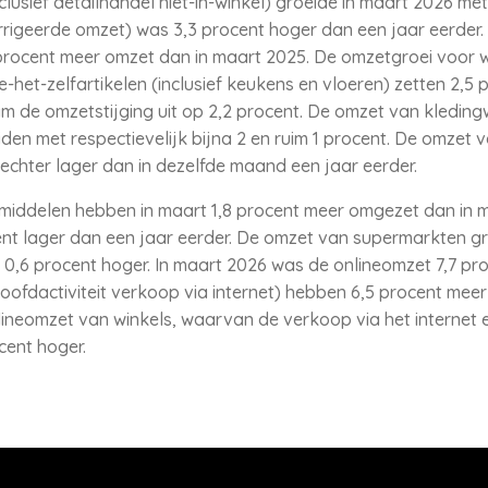
usief detailhandel niet-in-winkel) groeide in maart 2026 met
rigeerde omzet) was 3,3 procent hoger dan een jaar eerder.
procent meer omzet dan in maart 2025. De omzetgroei voor wi
e-het-zelfartikelen (inclusief keukens en vloeren) zetten 2,
m de omzetstijging uit op 2,2 procent. De omzet van kledingw
en met respectievelijk bijna 2 en ruim 1 procent. De omzet v
echter lager dan in dezelfde maand een jaar eerder.
tmiddelen hebben in maart 1,8 procent meer omgezet dan in 
t lager dan een jaar eerder. De omzet van supermarkten gr
,6 procent hoger. In maart 2026 was de onlineomzet 7,7 pro
oofdactiviteit verkoop via internet) hebben 6,5 procent mee
ineomzet van winkels, waarvan de verkoop via het internet ee
cent hoger.