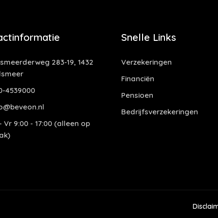
actinformatie
Snelle Links
smeerderweg 283-19, 1432
Verzekeringen
lsmeer
Financiën
0-4539000
Pensioen
o@beveon.nl
Bedrijfsverzekeringen
 Vr 9:00 - 17:00 (alleen op
ak)
Disclai