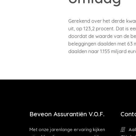
Gerekend over het derde kwar
uit, op 123,2 procent. Dat is 
doordat de waarde van de bel
beleggingen daalden met 63 mil
daalden naar 1.155 miljard eur
Beveon Assurantiën V.O.F.
Cont
Met onze jarenlange ervaring kijken
Aal