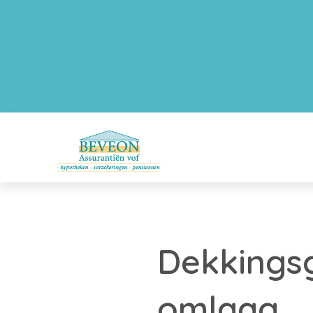
Dekkingsg
omlaag