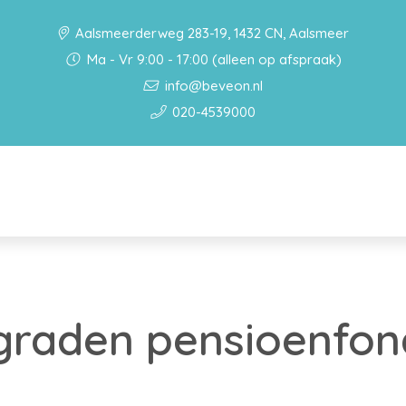
Aalsmeerderweg 283-19, 1432 CN, Aalsmeer
Ma - Vr 9:00 - 17:00 (alleen op afspraak)
info@beveon.nl
020-4539000
raden pensioenfond