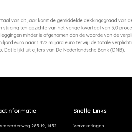
taal van dit jaar komt de gemiddelde dekkingsgraad van d
een stijging ten opzichte van het vorige kwartaal van 5,0 pro
eggingen minder is afgenomen dan de waarde van de verplic
jard euro naar 1.422 miljard euro terwijl de totale verplicht
o. Dat blijkt uit cijfers van De Nederlandsche Bank (DNB).
actinformatie
Snelle Links
smeerderweg 283-19, 1432
Verzekeringen