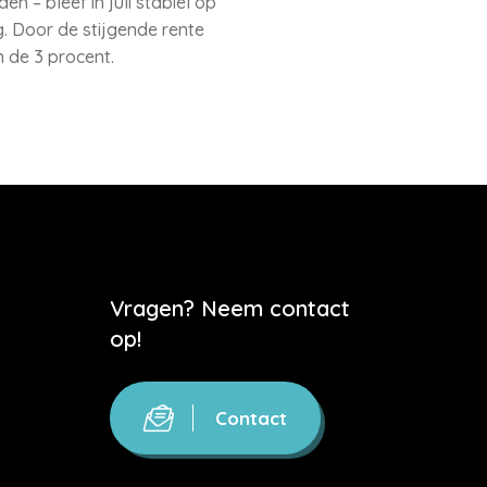
– bleef in juli stabiel op
. Door de stijgende rente
 de 3 procent.
Vragen? Neem contact
op!
Contact