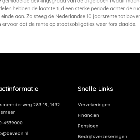
 gemiddelde dekkingsgraad van de afgelopen twaalf maanden 
elen hebben de laatste tijd een sterke periode achter de rug
einde aan. Zo steeg de Nederlandse 10 jaarsrente tot boven
 ervoor dat de rente op staatsobligaties weer fors daalde.
actinformatie
Snelle Links
smeerderweg 283-19, 1432
Verzekeringen
lsmeer
Financiën
0-4539000
Pensioen
o@beveon.nl
Bedrijfsverzekeringen