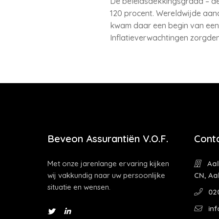
De beleidsdekkingsgraad – de
120 procent. Wereldwijde aand
kwam daar een begin van een 
Inflatieverwachtingen zorgden
Beveon Assurantiën V.O.F.
Cont
Met onze jarenlange ervaring kijken
Aal
wij vakkundig naar uw persoonlijke
CN, Aa
situatie en wensen.
02
inf