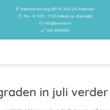
Aalsmeerderweg 283-19, 1432 CN, Aalsmeer
Ma - Vr 9:00 - 17:00 (alleen op afspraak)
info@beveon.nl
020-4539000
raden in juli verd