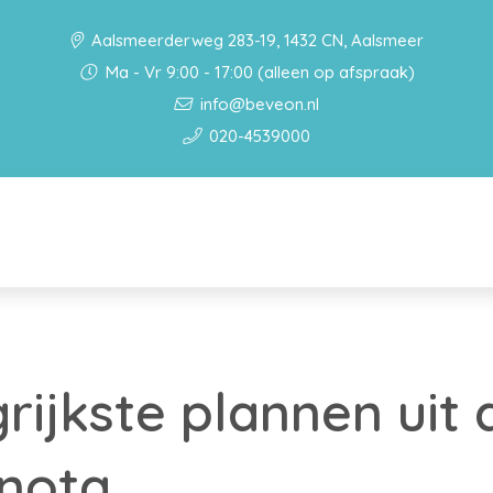
Aalsmeerderweg 283-19, 1432 CN, Aalsmeer
Ma - Vr 9:00 - 17:00 (alleen op afspraak)
info@beveon.nl
020-4539000
rijkste plannen uit 
nnota