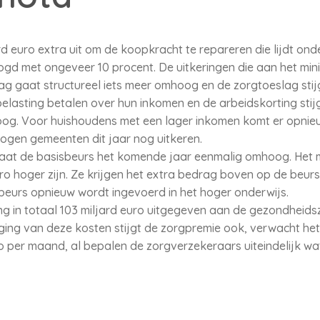
rd euro extra uit om de koopkracht te repareren die lijdt onde
gd met ongeveer 10 procent. De uitkeringen die aan het min
ag gaat structureel iets meer omhoog en de zorgtoeslag stij
lasting betalen over hun inkomen en de arbeidskorting stijg
oog. Voor huishoudens met een lager inkomen komt er opnie
mogen gemeenten dit jaar nog uitkeren.
aat de basisbeurs het komende jaar eenmalig omhoog. Het 
o hoger zijn. Ze krijgen het extra bedrag boven op de beurs
sbeurs opnieuw wordt ingevoerd in het hoger onderwijs.
g in totaal 103 miljard euro uitgegeven aan de gezondheidszo
jging van deze kosten stijgt de zorgpremie ook, verwacht het 
ro per maand, al bepalen de zorgverzekeraars uiteindelijk w