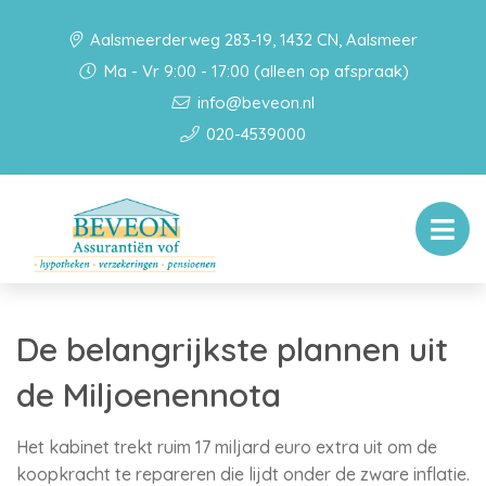
Aalsmeerderweg 283-19, 1432 CN, Aalsmeer
Ma - Vr 9:00 - 17:00 (alleen op afspraak)
info@beveon.nl
020-4539000
De belangrijkste plannen uit
de Miljoenennota
Het kabinet trekt ruim 17 miljard euro extra uit om de
koopkracht te repareren die lijdt onder de zware inflatie.