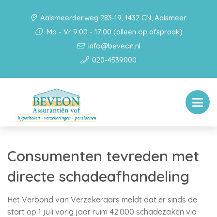
Aalsmeerderweg 283-19, 1432 CN, Aalsmeer
Ma - Vr 9:00 - 17:00 (alleen op afspraak)
info@beveon.nl
020-4539000
Consumenten tevreden met
directe schadeafhandeling
Het Verbond van Verzekeraars meldt dat er sinds de
start op 1 juli vorig jaar ruim 42.000 schadezaken via