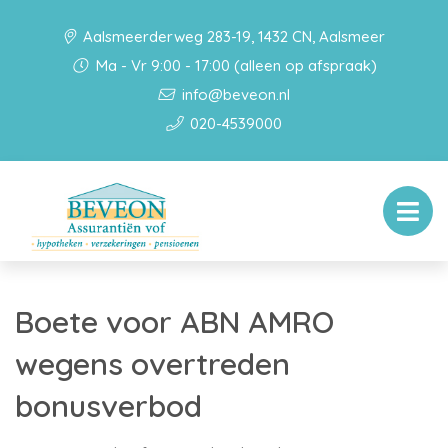
Aalsmeerderweg 283-19, 1432 CN, Aalsmeer
Ma - Vr 9:00 - 17:00 (alleen op afspraak)
info@beveon.nl
020-4539000
Boete voor ABN AMRO
wegens overtreden
bonusverbod