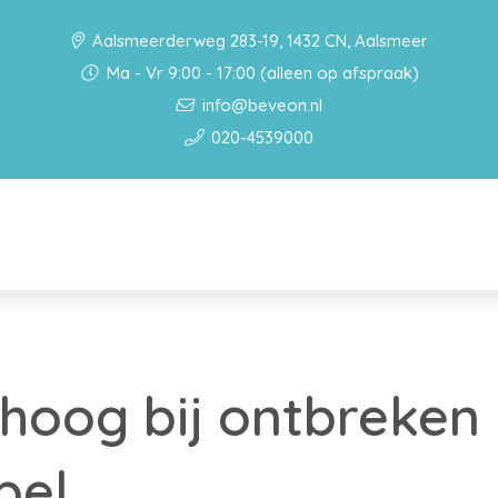
Aalsmeerderweg 283-19, 1432 CN, Aalsmeer
Ma - Vr 9:00 - 17:00 (alleen op afspraak)
info@beveon.nl
020-4539000
hoog bij ontbreken
bel