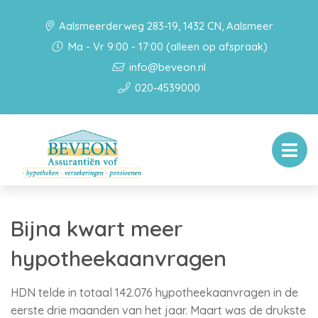
Aalsmeerderweg 283-19, 1432 CN, Aalsmeer
Ma - Vr 9:00 - 17:00 (alleen op afspraak)
info@beveon.nl
020-4539000
Bijna kwart meer
hypotheekaanvragen
HDN telde in totaal 142.076 hypotheekaanvragen in de
eerste drie maanden van het jaar. Maart was de drukste