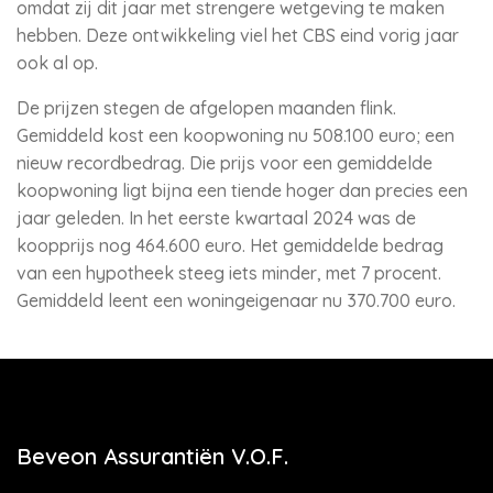
omdat zij dit jaar met strengere wetgeving te maken
hebben. Deze ontwikkeling viel het CBS eind vorig jaar
ook al op.
De prijzen stegen de afgelopen maanden flink.
Gemiddeld kost een koopwoning nu 508.100 euro; een
nieuw recordbedrag. Die prijs voor een gemiddelde
koopwoning ligt bijna een tiende hoger dan precies een
jaar geleden. In het eerste kwartaal 2024 was de
koopprijs nog 464.600 euro. Het gemiddelde bedrag
van een hypotheek steeg iets minder, met 7 procent.
Gemiddeld leent een woningeigenaar nu 370.700 euro.
Beveon Assurantiën V.O.F.