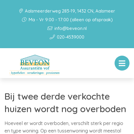
Aalsmeerderweg 283-19, 1432 CN, Aalsmeer
Ma - Vr 9:00 - 17:00 (alleen op afspraak)
info@beveon.nl
020-4539000
Bij twee derde verkochte
huizen wordt nog overboden
Hoeveel er wordt overboden, verschilt sterk per regio
en type woning. Op een tussenwoning wordt meestal