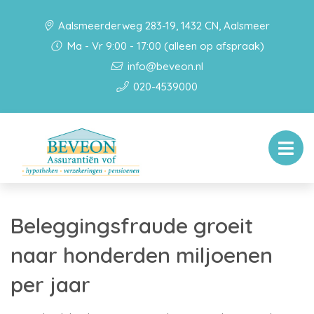
Aalsmeerderweg 283-19, 1432 CN, Aalsmeer
Ma - Vr 9:00 - 17:00 (alleen op afspraak)
info@beveon.nl
020-4539000
Beleggingsfraude groeit
naar honderden miljoenen
per jaar