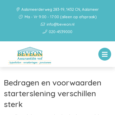
Aalsmeerderweg 283-19, 1432 CN, Aalsmeer
Ma - Vr 9:00 - 17:00 (alleen op afspraak)
info@beveon.nl
020-4539000
Bedragen en voorwaarden
starterslening verschillen
sterk