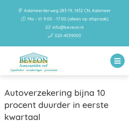
Aalsmeerderweg 283-19, 1432 CN, Aalsmeer
Ma - Vr 9:00 - 17:00 (alleen op afspraak)
info@beveon.nl
020-4539000
Autoverzekering bijna 10
procent duurder in eerste
kwartaal