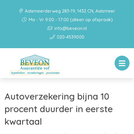
Aalsmeerderweg 283-19, 1432 CN, Aalsmeer
Ma - Vr 9:00 - 17:00 (alleen op afspraak)
info@beveon.nl
020-4539000
Autoverzekering bijna 10
procent duurder in eerste
kwartaal