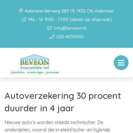
Aalsmeerderweg 283-19, 1432 CN, Aalsmeer
Ma - Vr 9:00 - 17:00 (alleen op afspraak)
info@beveon.nl
020-4539000
Autoverzekering 30 procent
duurder in 4 jaar
Nieuwe auto’s worden steeds technischer. De
onderdelen, vooral die in elektrische- en hybride