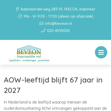
Aalsmeerderweg 283-19, 1432 CN, Aalsmeer
Ma - Vr 9:00 - 17:00 (alleen op afspraak)
info@beveon.nl
020-4539000
AOW-leeftijd blijft 67 jaar in
2027
In Nederland is de leeftijd waarop mensen de
ouderdomsuitkering AOW ontvangen gekoppeld aan de