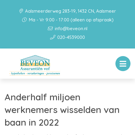
Aalsmeerderweg 283-19, 1432 CN, Aalsmeer
Ma - Vr 9:00 - 17:00 (alleen op afspraak)
info@beveon.nl
020-4539000
Anderhalf miljoen
werknemers wisselden van
baan in 2022