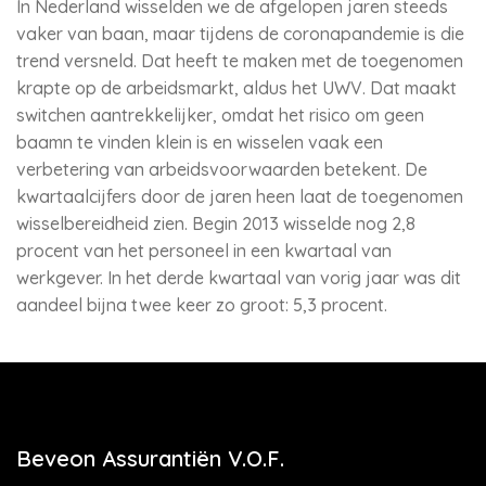
In Nederland wisselden we de afgelopen jaren steeds
vaker van baan, maar tijdens de coronapandemie is die
trend versneld. Dat heeft te maken met de toegenomen
krapte op de arbeidsmarkt, aldus het UWV. Dat maakt
switchen aantrekkelijker, omdat het risico om geen
baamn te vinden klein is en wisselen vaak een
verbetering van arbeidsvoorwaarden betekent. De
kwartaalcijfers door de jaren heen laat de toegenomen
wisselbereidheid zien. Begin 2013 wisselde nog 2,8
procent van het personeel in een kwartaal van
werkgever. In het derde kwartaal van vorig jaar was dit
aandeel bijna twee keer zo groot: 5,3 procent.
Beveon Assurantiën V.O.F.