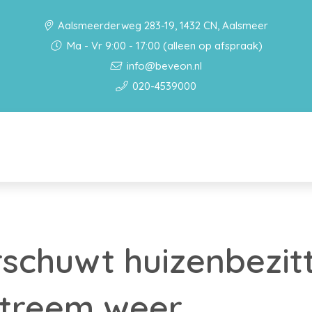
Aalsmeerderweg 283-19, 1432 CN, Aalsmeer
Ma - Vr 9:00 - 17:00 (alleen op afspraak)
info@beveon.nl
020-4539000
chuwt huizenbezitt
extreem weer