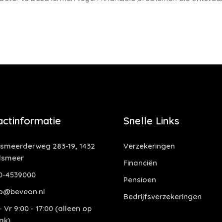
actinformatie
Snelle Links
smeerderweg 283-19, 1432
Verzekeringen
lsmeer
Financiën
0-4539000
Pensioen
o@beveon.nl
Bedrijfsverzekeringen
 Vr 9:00 - 17:00 (alleen op
ak)