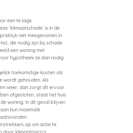
or een te lage
e ‘klimaatschade’ is in de
 praktijk niet meegenomen in
t, die nodig zijn bij schade
beeld een woning met
t voor hypotheek ze dan nodig
elijk toekomstige kosten als
ee wordt gehouden. Als
eem weer, dan zorgt dit ervoor
en afgesloten, staat het huis
e woning. In dit geval blijven
l aan hun maximale
plaatsvonden.
rstrekkers op om actie te
door klimaatrisico’s.