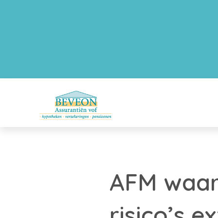
AFM waars
risico’s 