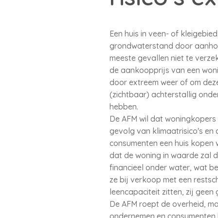
Een huis in veen- of kleigebi
grondwaterstand door aanhoud
meeste gevallen niet te verze
de aankoopprijs van een wonin
door extreem weer of om deze 
(zichtbaar) achterstallig ond
hebben.
De AFM wil dat woningkopers 
gevolg van klimaatrisico's en
consumenten een huis kopen waa
dat de woning in waarde zal d
financieel onder water, wat b
ze bij verkoop met een rests
leencapaciteit zitten, zij ge
De AFM roept de overheid, ma
ondernemen en consumenten be