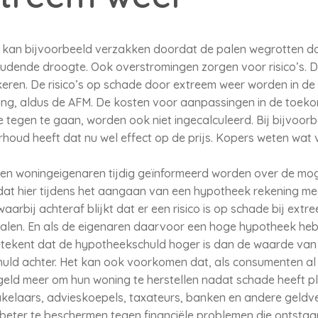
ed kan bijvoorbeeld verzakken doordat de palen wegrotten do
ende droogte. Ook overstromingen zorgen voor risico’s. Dez
keren. De risico’s op schade door extreem weer worden in de
g, aldus de AFM. De kosten voor aanpassingen in de toekoms
tegen te gaan, worden ook niet ingecalculeerd. Bij bijvoor
erhoud heeft dat nu wel effect op de prijs. Kopers weten wa
en woningeigenaren tijdig geïnformeerd worden over de mog
 dat hier tijdens het aangaan van een hypotheek rekening m
rbij achteraf blijkt dat er een risico is op schade bij extr
alen. En als de eigenaren daarvoor een hoge hypotheek hebb
etekent dat de hypotheekschuld hoger is dan de waarde van d
chuld achter. Het kan ook voorkomen dat, als consumenten a
en geld meer om hun woning te herstellen nadat schade heeft 
kelaars, advieskoepels, taxateurs, banken en andere geldve
ter te beschermen tegen financiële problemen die ontstaan 