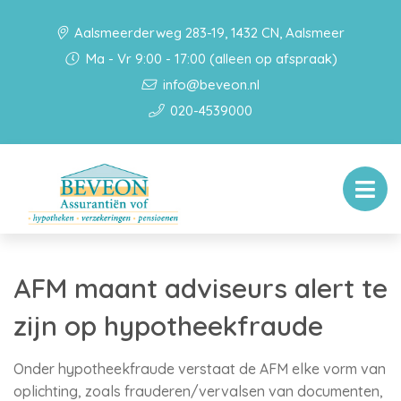
Aalsmeerderweg 283-19, 1432 CN, Aalsmeer
Ma - Vr 9:00 - 17:00 (alleen op afspraak)
info@beveon.nl
020-4539000
AFM maant adviseurs alert te
zijn op hypotheekfraude
Onder hypotheekfraude verstaat de AFM elke vorm van
oplichting, zoals frauderen/vervalsen van documenten,