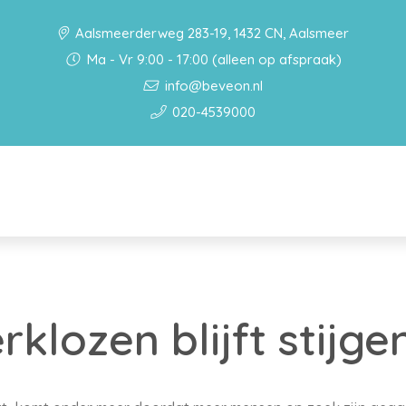
Aalsmeerderweg 283-19, 1432 CN, Aalsmeer
Ma - Vr 9:00 - 17:00 (alleen op afspraak)
info@beveon.nl
020-4539000
klozen blijft stijge