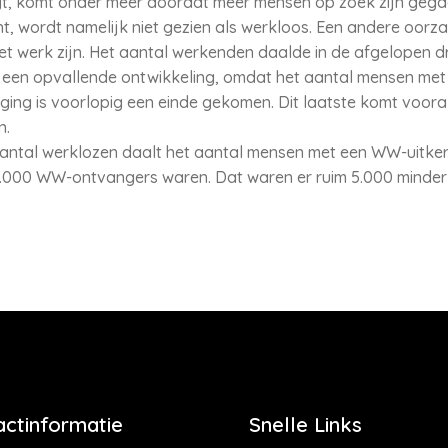
jgt, komt onder meer doordat meer mensen op zoek zijn gega
t, wordt namelijk niet gezien als werkloos. Een andere oorza
het werk zijn. Het aantal werkenden daalde in de afgelopen
 een opvallende ontwikkeling, omdat het aantal mensen met 
tijging is voorlopig een einde gekomen. Dit laatste komt voor
n.
antal werklozen daalt het aantal mensen met een WW-uitkeri
152.000 WW-ontvangers waren. Dat waren er ruim 5.000 minde
actinformatie
Snelle Links