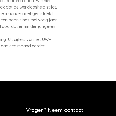
an naar een baan. Wie niet
ak dat de werkloosheid stijgt,
 drie maanden met gemiddeld
een baan sinds mei vorig jaar
al doordat er minder jongeren
ng. Uit cijfers van het UWV
r dan een maand eerder.
Vragen? Neem contact