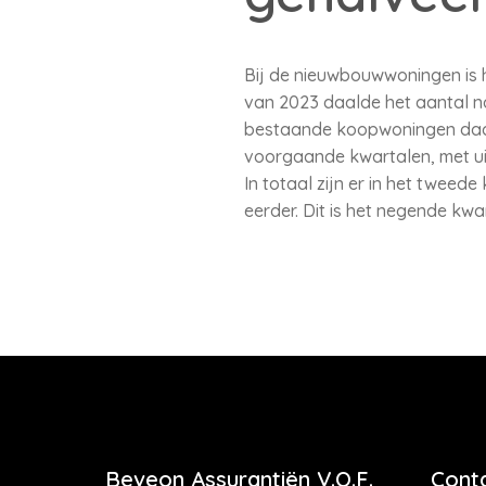
Bij de nieuwbouwwoningen is h
van 2023 daalde het aantal naa
bestaande koopwoningen daalde
voorgaande kwartalen, met ui
In totaal zijn er in het twee
eerder. Dit is het negende kwa
Beveon Assurantiën V.O.F.
Cont