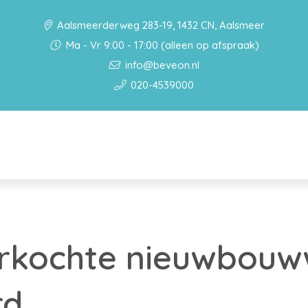
Aalsmeerderweg 283-19, 1432 CN, Aalsmeer
Ma - Vr 9:00 - 17:00 (alleen op afspraak)
info@beveon.nl
020-4539000
erkochte nieuwbou
rd