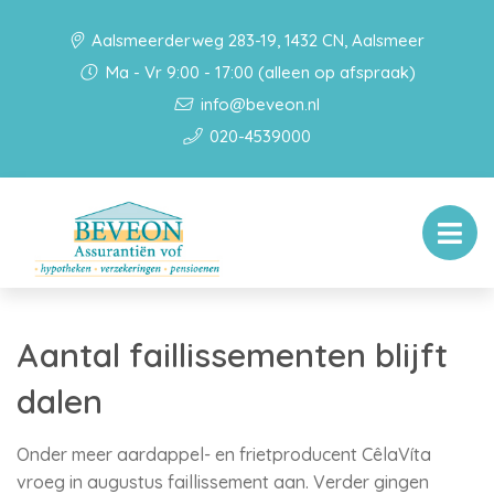
Aalsmeerderweg 283-19, 1432 CN, Aalsmeer
Ma - Vr 9:00 - 17:00 (alleen op afspraak)
info@beveon.nl
020-4539000
Aantal faillissementen blijft
dalen
Onder meer aardappel- en frietproducent CêlaVíta
vroeg in augustus faillissement aan. Verder gingen