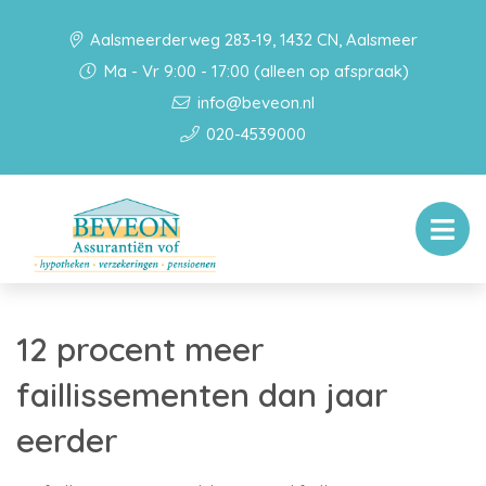
Aalsmeerderweg 283-19, 1432 CN, Aalsmeer
Ma - Vr 9:00 - 17:00 (alleen op afspraak)
info@beveon.nl
020-4539000
12 procent meer
faillissementen dan jaar
eerder